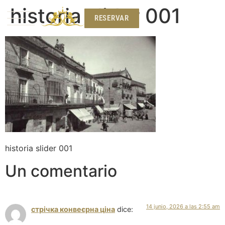
historia slider 001
RESERVAR
RESERVAR
historia slider 001
Un comentario
14 junio, 2026 a las 2:55 am
стрічка конвеєрна ціна
dice: