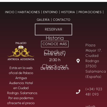
INICIO
HABITACIONES
ENTORNO
HISTORIA
PROMOCIONES
GALERÍA
CONTACTO
RESERVAR
Historia
CONOCE MÁS
Plaza
Mayor 17,
Check-in
Entre 12:00 y
Ciudad
21:30 h
Rodrigo
Check-out
37500
Estás en la web
De 8:30 a 12:00 h
Salamanca
oficial de Palacio
(España)
Antigua
Audiencia. Hotel
en Ciudad
(+34) 923
Rodrigo, Salamanca.
481 093
Por eso podemos
ofrecerte el precio
info@