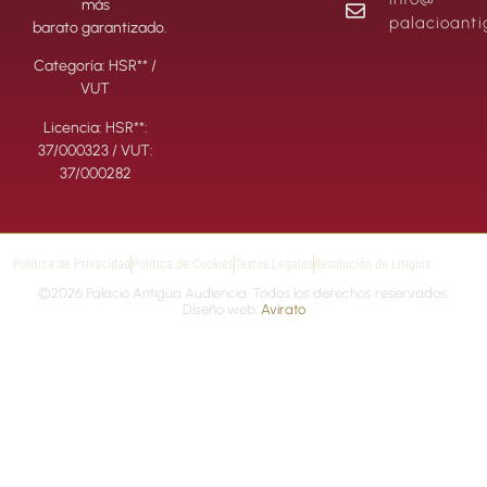
más
palacioant
barato garantizado.
Categoría: HSR** /
VUT
Licencia: HSR**:
37/000323 / VUT:
37/000282
Política de Privacidad
Política de Cookies
Textos Legales
Resolución de Litigios
©2026 Palacio Antigua Audiencia. Todos los derechos reservados.
Diseño web:
Avirato