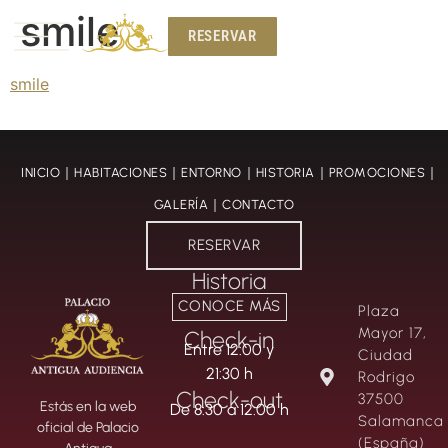
smile
RESERVAR
RESERVAR
smile
INICIO
HABITACIONES
ENTORNO
HISTORIA
PROMOCIONES
GALERÍA
CONTACTO
RESERVAR
Historia
CONOCE MÁS
Plaza
Mayor 17,
Check-in
Entre 12:00 y
Ciudad
21:30 h
Rodrigo
Check-out
37500
Estás en la web
De 8:30 a 12:00 h
Salamanca
oficial de Palacio
(España)