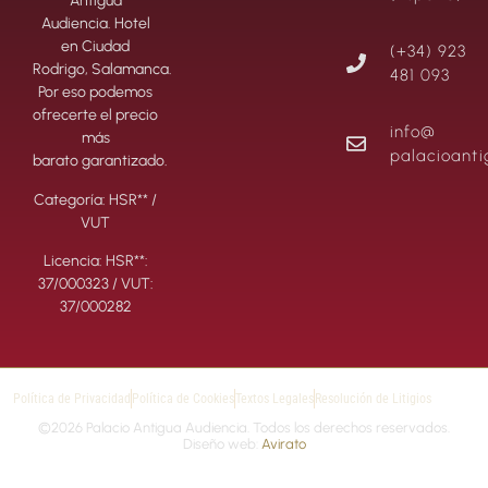
Antigua
Audiencia. Hotel
en Ciudad
(+34) 923
Rodrigo, Salamanca.
481 093
Por eso podemos
ofrecerte el precio
info@
más
palacioant
barato garantizado.
Categoría: HSR** /
VUT
Licencia: HSR**:
37/000323 / VUT:
37/000282
Política de Privacidad
Política de Cookies
Textos Legales
Resolución de Litigios
©2026 Palacio Antigua Audiencia. Todos los derechos reservados.
Diseño web:
Avirato