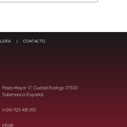
LERÍA
CONTACTO
Plaza Mayor 17, Ciudad Rodrigo 37500
Salamanca (España)
(+34) 923 481 093
info@