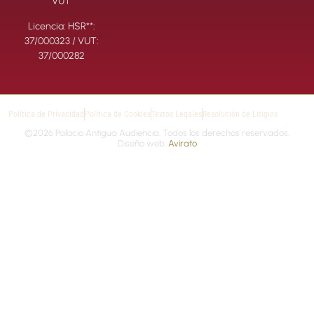
VUT
Licencia: HSR**:
37/000323 / VUT:
37/000282
Política de Privacidad
Política de Cookies
Textos Legales
Resolución de Litigios
©2026 Palacio Antigua Audiencia. Todos los derechos reservados.
Diseño web:
Avirato