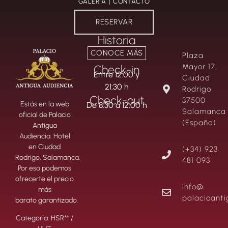
GALERÍA
CONTACTO
RESERVAR
Historia
CONOCE MÁS
Plaza
Mayor 17,
Check-in
Entre 12:00 y
Ciudad
21:30 h
Rodrigo
Check-out
37500
Estás en la web
De 8:30 a 12:00 h
Salamanca
oficial de Palacio
(España)
Antigua
Audiencia. Hotel
en Ciudad
(+34) 923
Rodrigo, Salamanca.
481 093
Por eso podemos
ofrecerte el precio
info@
más
palacioant
barato garantizado.
Categoría: HSR** /